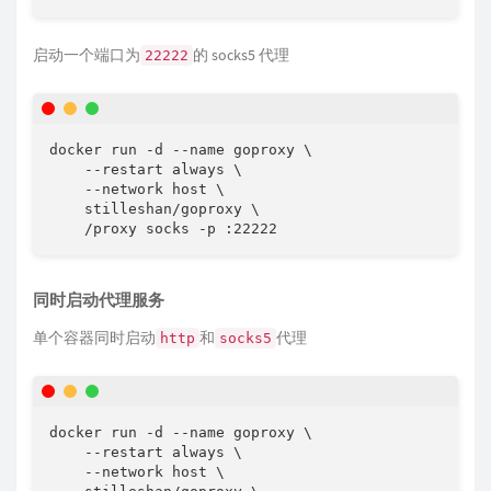
启动一个端口为
的 socks5 代理
22222
docker run -d --name goproxy \

    --restart always \

    --network host \

    stilleshan/goproxy \

    /proxy socks -p :22222
同时启动代理服务
单个容器同时启动
和
代理
http
socks5
docker run -d --name goproxy \

    --restart always \

    --network host \
