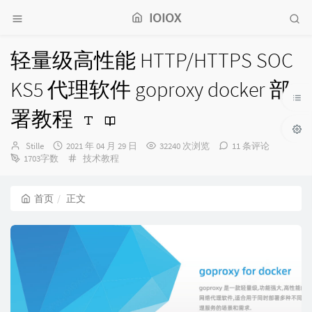
IOIOX
轻量级高性能 HTTP/HTTPS SOC
KS5 代理软件 goproxy docker 部
署教程
博
发
Stille
2021 年 04 月 29 日
32240 次浏览
11 条评论
主：
布
分
1703字数
技术教程
时
类：
间：
首页
正文