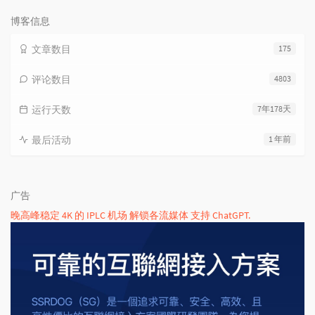
次
数:
博客信息
文章数目
175
评论数目
4803
运行天数
7年178天
最后活动
1 年前
广告
晚高峰稳定 4K 的 IPLC 机场 解锁各流媒体 支持 ChatGPT.