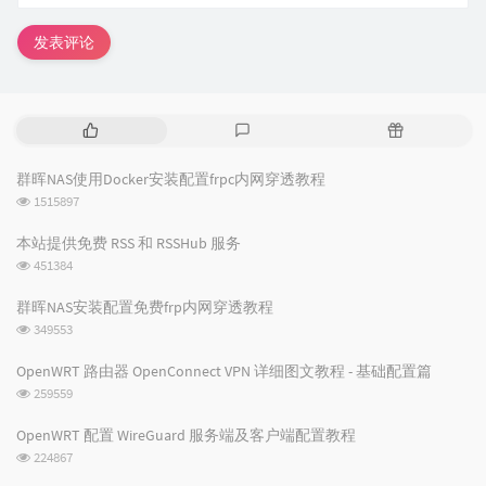
发表评论
热
最
随
门
新
机
文
评
文
群晖NAS使用Docker安装配置frpc内网穿透教程
章
论
章
浏
1515897
览
次
本站提供免费 RSS 和 RSSHub 服务
数:
浏
451384
览
次
群晖NAS安装配置免费frp内网穿透教程
数:
浏
349553
览
次
OpenWRT 路由器 OpenConnect VPN 详细图文教程 - 基础配置篇
数:
浏
259559
览
次
OpenWRT 配置 WireGuard 服务端及客户端配置教程
数:
浏
224867
览