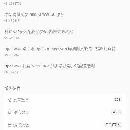
章
论
章
浏
1514773
览
次
本站提供免费 RSS 和 RSSHub 服务
数:
浏
450845
览
次
群晖NAS安装配置免费frp内网穿透教程
数:
浏
349166
览
次
OpenWRT 路由器 OpenConnect VPN 详细图文教程 - 基础配置篇
数:
浏
259362
览
次
OpenWRT 配置 WireGuard 服务端及客户端配置教程
数:
浏
224738
览
次
数:
博客信息
文章数目
175
评论数目
4803
运行天数
7年177天