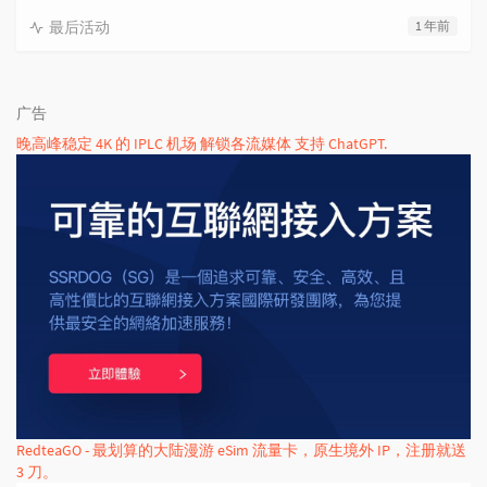
最后活动
1 年前
广告
晚高峰稳定 4K 的 IPLC 机场 解锁各流媒体 支持 ChatGPT.
RedteaGO - 最划算的大陆漫游 eSim 流量卡，原生境外 IP，注册就送
3 刀。