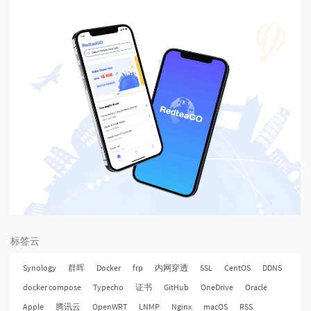
标签云
Synology
群晖
Docker
frp
内网穿透
SSL
CentOS
DDNS
docker compose
Typecho
证书
GitHub
OneDrive
Oracle
Apple
腾讯云
OpenWRT
LNMP
Nginx
macOS
RSS