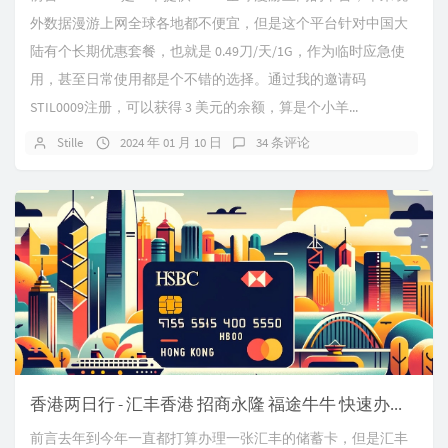
外数据漫游上网全球各地都不便宜，但是这个平台针对中国大
陆有个长期优惠套餐，也就是 0.49刀/天/1G，作为临时应急使
用，甚至日常使用都是个不错的选择。通过我的邀请码
STIL0009注册，可以获得 3 美元的余额，算是个小羊...
Stille
2024 年 01 月 10 日
34 条评论
香港两日行 - 汇丰香港 招商永隆 福途牛牛 快速办卡经验分享
前言去年到今年一直都打算办理一张汇丰的储蓄卡，但是汇丰