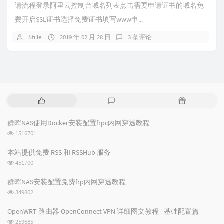
请流程登录阿里云控制台域名列表点击需要申请证书的域名免
费开启SSL证书选择免费证书填写www申...
Stille
2019 年 02 月 28 日
3 条评论
热
最
随
门
新
机
文
评
文
群晖NAS使用Docker安装配置frpc内网穿透教程
章
论
章
浏
1516701
览
次
本站提供免费 RSS 和 RSSHub 服务
数:
浏
451700
览
次
群晖NAS安装配置免费frp内网穿透教程
数:
浏
349802
览
次
OpenWRT 路由器 OpenConnect VPN 详细图文教程 - 基础配置篇
数:
浏
259685