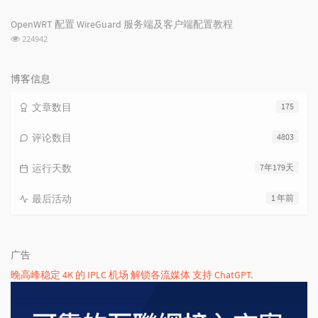
览
次
OpenWRT 配置 WireGuard 服务端及客户端配置教程
数:
浏
224942
览
次
数:
博客信息
文章数目
175
评论数目
4803
运行天数
7年179天
最后活动
1 年前
广告
晚高峰稳定 4K 的 IPLC 机场 解锁各流媒体 支持 ChatGPT.