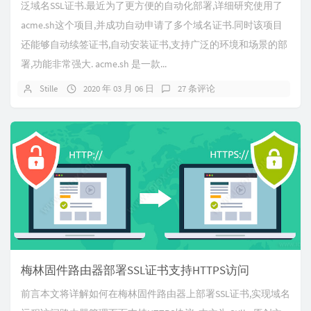
泛域名SSL证书.最近为了更方便的自动化部署,详细研究使用了
acme.sh这个项目,并成功自动申请了多个域名证书.同时该项目
还能够自动续签证书,自动安装证书,支持广泛的环境和场景的部
署,功能非常强大. acme.sh 是一款...
Stille
2020 年 03 月 06 日
27 条评论
梅林固件路由器部署SSL证书支持HTTPS访问
前言本文将详解如何在梅林固件路由器上部署SSL证书,实现域名