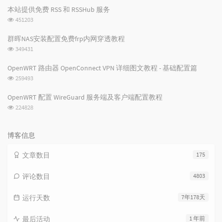
次
本站提供免费 RSS 和 RSSHub 服务
数:
浏
451203
览
次
群晖NAS安装配置免费frp内网穿透教程
数:
浏
349431
览
次
OpenWRT 路由器 OpenConnect VPN 详细图文教程 - 基础配置篇
数:
浏
259493
览
次
OpenWRT 配置 WireGuard 服务端及客户端配置教程
数:
浏
224828
览
次
数:
博客信息
文章数目
175
评论数目
4803
运行天数
7年178天
最后活动
1 年前