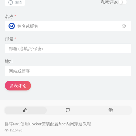
私密评论
表情
名称
*
🎲
邮箱
*
地址
发表评论
热
最
随
门
新
机
文
评
文
群晖NAS使用Docker安装配置frpc内网穿透教程
章
论
章
浏
1515420
览