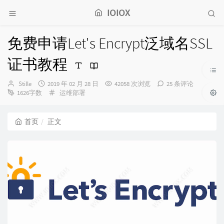
IOIOX
免费申请Let's Encrypt泛域名SSL
证书教程
博
发
Stille
2019 年 02 月 28 日
42058 次浏览
25 条评论
主：
布
分
1626字数
运维部署
时
类：
间：
首页
正文