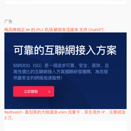
广告
晚高峰稳定 4K 的 IPLC 机场 解锁各流媒体 支持 ChatGPT.
RedteaGO - 最划算的大陆漫游 eSim 流量卡，原生境外 IP，注册就送
3 刀。