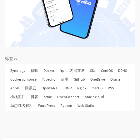
标签云
Synology
群晖
Docker
frp
内网穿透
SSL
CentOS
DDNS
docker compose
Typecho
证书
GitHub
OneDrive
Oracle
Apple
腾讯云
OpenWRT
LNMP
Nginx
macOS
RSS
梅林固件
博客
acme
OpenConnect
oracle cloud
动态域名解析
WordPress
Python
Web Station