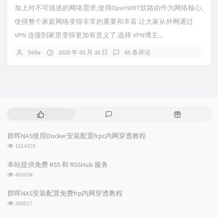
加上对不可描述的网络需求,使用OpenWRT软路由作为网络核心,
使得整个家庭网络变得非常的重要和丰富.让大家从外网通过
VPN 连接到家里变得更加有意义了.选择 VPN博主...
Stille
2020 年 03 月 20 日
85 条评论
热
最
随
门
新
机
文
评
文
群晖NAS使用Docker安装配置frpc内网穿透教程
章
论
章
浏
1514378
览
次
本站提供免费 RSS 和 RSSHub 服务
数:
浏
450634
览
次
群晖NAS安装配置免费frp内网穿透教程
数:
浏
349017
览