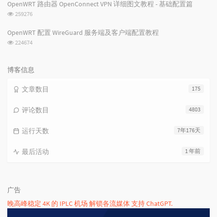
次
OpenWRT 路由器 OpenConnect VPN 详细图文教程 - 基础配置篇
数:
浏
259276
览
次
OpenWRT 配置 WireGuard 服务端及客户端配置教程
数:
浏
224674
览
次
数:
博客信息
文章数目
175
评论数目
4803
运行天数
7年176天
最后活动
1 年前
广告
晚高峰稳定 4K 的 IPLC 机场 解锁各流媒体 支持 ChatGPT.