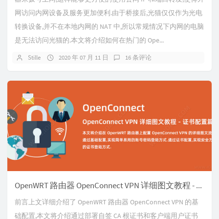
网访问内网设备及服务更加便利.由于桥接后,光猫仅仅作为光电
转换设备,并不在本地内网的 NAT 中,所以常规情况下内网的电脑
是无法访问光猫的.本文将介绍如何在热门的 Ope...
Stille
2020 年 07 月 11 日
16 条评论
OpenWRT 路由器 OpenConnect VPN 详细图文教程 - 证书配置篇
前言上文详细介绍了 OpenWRT 路由器 OpenConnect VPN 的基
础配置,本文将介绍通过部署自签 CA 根证书和客户端用户证书