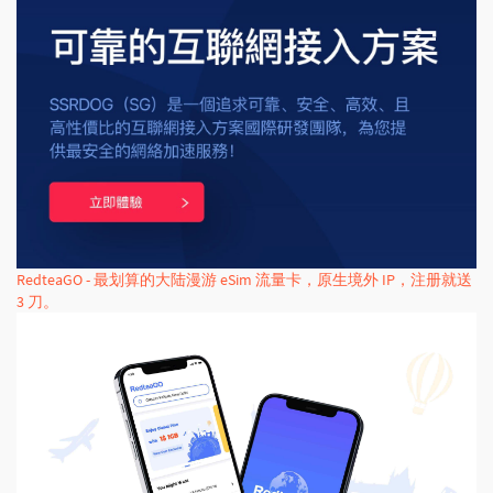
RedteaGO - 最划算的大陆漫游 eSim 流量卡，原生境外 IP，注册就送
3 刀。