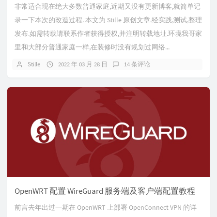
非常适合现在绝大多数普通家庭,近期又没有更新博客,就简单记
录一下本次的改造过程. 本文为 Stille 原创文章.经实践,测试,整理
发布.如需转载请联系作者获得授权,并注明转载地址.环境我哥家
里和大部分普通家庭一样,在装修时没有规划过网络...
Stille
2022 年 03 月 28 日
14 条评论
OpenWRT 配置 WireGuard 服务端及客户端配置教程
前言去年出过一期在 OpenWRT 上部署 OpenConnect VPN 的详