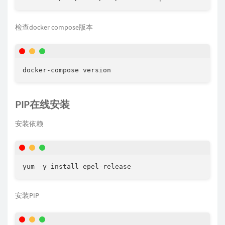
检查docker compose版本
docker-compose version
PIP在线安装
安装依赖
yum -y install epel-release
安装PIP