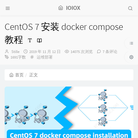
IOIOX
CentOS 7 安装 docker compose
教程
博
发
Stille
2019 年 11 月 12 日
14075 次浏览
7 条评论
主：
布
分
1691字数
运维部署
时
类：
间：
首页
正文