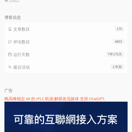
224527
览
次
数:
博客信息
文章数目
175
评论数目
4803
运行天数
7年175天
最后活动
1 年前
广告
晚高峰稳定 4K 的 IPLC 机场 解锁各流媒体 支持 ChatGPT.