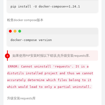
pip install -U docker-compose==1.24.1
检查docker compose版本
docker-compose version
如果使用PIP安装时报以下错误,先升级安装requests库.
ERROR: Cannot uninstall 'requests'. It is a
distutils installed project and thus we cannot
accurately determine which files belong to it
which would lead to only a partial uninstall.
升级安装requests库