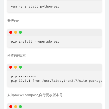
yum -y install python-pip
升级PIP
pip install --upgrade pip
检查PIP版本
pip --version

pip 19.3.1 from /usr/lib/python2.7/site-packages/p
安装docker compose,自行更改版本号.