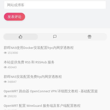
发表评论
热
最
随
门
新
机
文
评
文
群晖NAS使用Docker安装配置frpc内网穿透教程
章
论
章
浏
1513690
览
次
本站提供免费 RSS 和 RSSHub 服务
数:
浏
450443
览
次
群晖NAS安装配置免费frp内网穿透教程
数:
浏
348847
览
次
OpenWRT 路由器 OpenConnect VPN 详细图文教程 - 基础配置篇
数:
浏
259153
览
次
OpenWRT 配置 WireGuard 服务端及客户端配置教程
数:
浏