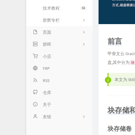
技术教程
55
群辉专栏
页面
前言
留言板
群晖
甲骨文云 Orac
归档库
专栏首页
小店
盘,其中分为
块
关于我
基础服务
FRP
本文为
Stil
网络服务
RSS
套件服务
仓库
高级服务
关于
块存储
友链
块存储卷
Typecho官方网站