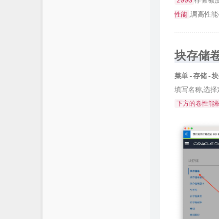
存储额
200G
,调高性
性能
块存储
菜单 - 存储 -
填写名称,选择
下方的卷性能