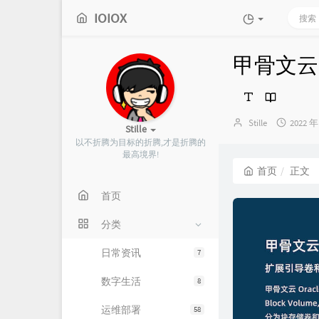
IOIOX
甲骨文云 
博
发
Stille
2022 年
Stille
主：
布
以不折腾为目标的折腾,才是折腾的
时
最高境界!
间：
首页
正文
首页
分类
日常资讯
7
数字生活
8
运维部署
58