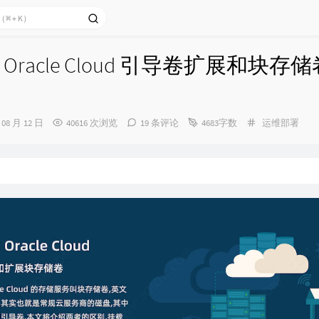
Oracle Cloud 引导卷扩展和块存
分
 08 月 12 日
40616 次浏览
19 条评论
4683字数
运维部署
类：