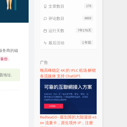
文章数目
175
评论数目
4803
运行天数
7年176天
最后活动
1 年前
服务商的磁
.
卷备份
广告
晚高峰稳定 4K 的 IPLC 机场 解锁
载地址.
各流媒体 支持 ChatGPT.
RedteaGO - 最划算的大陆漫游 eS
im 流量卡，原生境外 IP，注册