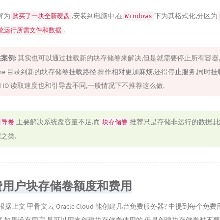
解为
,安装到电脑中,在
下为其格式化,分区为
购买了一块全新硬盘
Windows
.
统运行所需文件和数据
案例:
其实也可以通过挂载新的块存储卷来解决,但是就需要停止所有容器
r home 目录到新的块存储卷挂载路径.操作相对更加麻烦,还得停止服务,同时
 IO 读取速度也和引导盘不同,一般情况下不推荐这么做.
主要解决系统盘容量不足,而
推荐只是存储非运行的数据,
引导卷
块存储卷
之类.
费用户块存储卷额度和费用
,根据上文
甲骨文云 Oracle Cloud 能创建几台免费服务器?
中提到每个免费