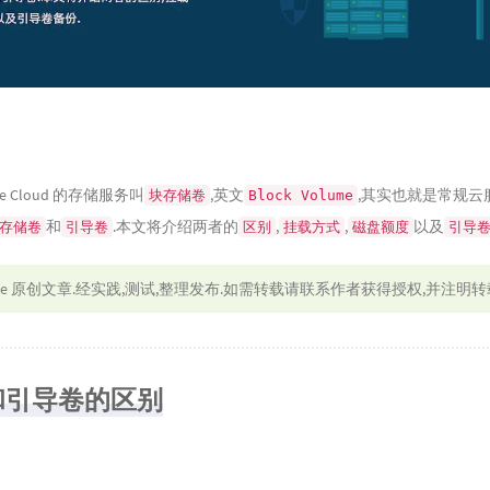
le Cloud 的存储服务叫
,英文
,其实也就是常规云
块存储卷
Block Volume
和
.本文将介绍两者的
,
,
以及
存储卷
引导卷
区别
挂载方式
磁盘额度
引导
le
原创文章.经实践,测试,整理发布.如需转载请联系作者获得授权,并注明转
和引导卷的区别