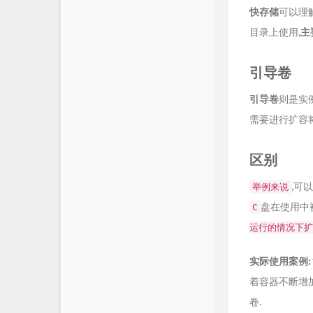
快存储
可以理
群晖官方网站
目录上使用,
主
SunPma'Blog
Mark's Blog
引导卷
爱好者博客
引导卷
则是实例
需要进行扩容
Boris的交易世界
Bboysoul's Blog
区别
,可
举例来说
盘在使用中
C
运行的情况下扩
实际使用案例:
着容器不断增加
卷.