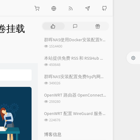
储卷挂载
热
最
随
门
新
机
文
评
文
群晖NAS使用Docker安装配置frpc内网穿透教程
章
论
章
浏
1514400
览
次
本站提供免费 RSS 和 RSSHub 服务
数:
浏
450648
览
次
群晖NAS安装配置免费frp内网穿透教程
数:
浏
349026
览
次
OpenWRT 路由器 OpenConnect VPN 详细图文教程 - 基础配置篇
数:
浏
259280
览
次
OpenWRT 配置 WireGuard 服务端及客户端配置教程
数:
浏
224676
览
次
博客信息
数: