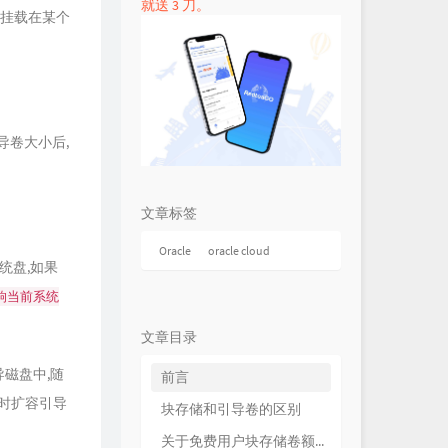
就送 3 刀。
,挂载在某个
导卷大小后,
文章标签
Oracle
oracle cloud
统盘,如果
响当前系统
文章目录
引导磁盘中,随
前言
实时扩容引导
块存储和引导卷的区别
关于免费用户块存储卷额度和费用