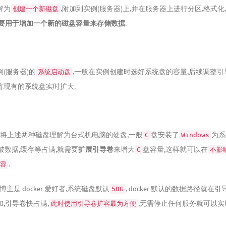
解为
,附加到实例(服务器)上,并在服务器上进行分区,格式化
创建一个新磁盘
要用于增加一个新的磁盘容量来存储数据
.
(服务器)的
,一般在实例创建时选好系统盘的容量,后续调整引
系统启动盘
将现有的系统盘实时扩大.
以将上述两种磁盘理解为台式机电脑的硬盘,一般
盘安装了
为系
C
Windows
被数据,缓存等占满,就需要
扩展引导卷
来增大
盘容量,这样就可以在
C
不影
.
容
博主是 docker 爱好者,系统磁盘默认
, docker 默认的数据路径就在
50G
,引导卷快占满,
,无需停止任何服务就可以
此时使用引导卷扩容最为方便