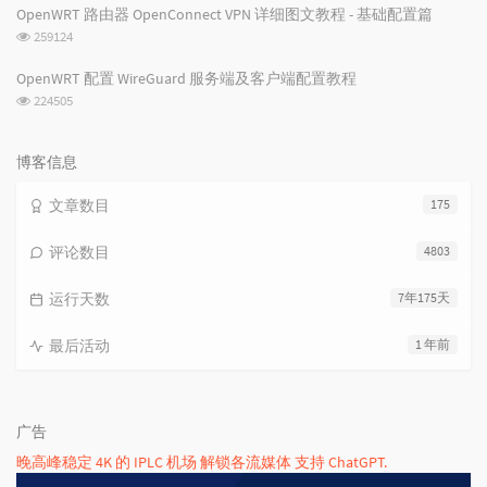
次
OpenWRT 路由器 OpenConnect VPN 详细图文教程 - 基础配置篇
数:
浏
259124
览
次
OpenWRT 配置 WireGuard 服务端及客户端配置教程
数:
浏
224505
览
次
数:
博客信息
文章数目
175
评论数目
4803
运行天数
7年175天
最后活动
1 年前
广告
晚高峰稳定 4K 的 IPLC 机场 解锁各流媒体 支持 ChatGPT.