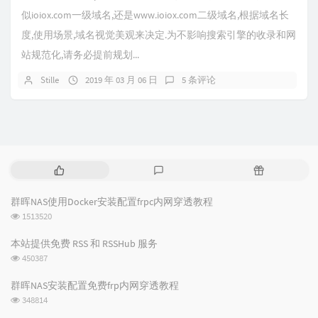
似ioiox.com一级域名,还是www.ioiox.com二级域名,根据域名长
度,使用场景,域名视觉美观来决定.为不影响搜索引擎的收录和网
站规范化,请务必提前规划...
Stille
2019 年 03 月 06 日
5 条评论
热
最
随
门
新
机
文
评
文
群晖NAS使用Docker安装配置frpc内网穿透教程
章
论
章
浏
1513520
览
次
本站提供免费 RSS 和 RSSHub 服务
数:
浏
450387
览
次
群晖NAS安装配置免费frp内网穿透教程
数:
浏
348814
览