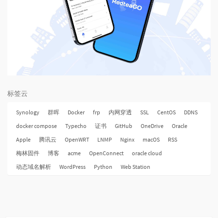
标签云
Synology
群晖
Docker
frp
内网穿透
SSL
CentOS
DDNS
docker compose
Typecho
证书
GitHub
OneDrive
Oracle
Apple
腾讯云
OpenWRT
LNMP
Nginx
macOS
RSS
梅林固件
博客
acme
OpenConnect
oracle cloud
动态域名解析
WordPress
Python
Web Station