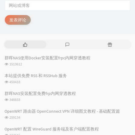
发表评论
热
最
随
门
新
机
文
评
文
群晖NAS使用Docker安装配置frpc内网穿透教程
章
论
章
浏
1513612
览
次
本站提供免费 RSS 和 RSSHub 服务
数:
浏
450418
览
次
群晖NAS安装配置免费frp内网穿透教程
数:
浏
348833
览
次
OpenWRT 路由器 OpenConnect VPN 详细图文教程 - 基础配置篇
数:
浏
259134
览
次
OpenWRT 配置 WireGuard 服务端及客户端配置教程
数:
浏