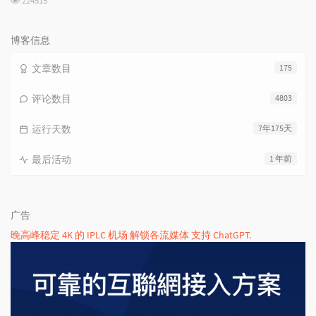
224515
览
次
数:
博客信息
文章数目
175
评论数目
4803
运行天数
7年175天
最后活动
1 年前
广告
晚高峰稳定 4K 的 IPLC 机场 解锁各流媒体 支持 ChatGPT.