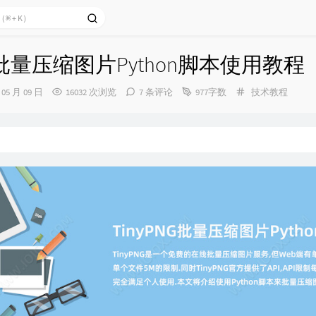
NG批量压缩图片Python脚本使用教程
分
 05 月 09 日
16032 次浏览
7 条评论
977字数
技术教程
类：