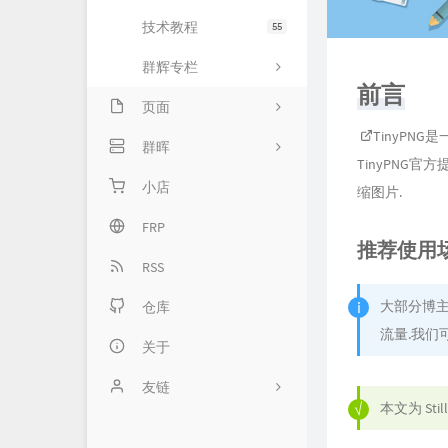
技术教程
55
群辉专栏
前言
页面
TinyPNG
是
留言板
群晖
TinyPNG官
归档库
专栏首页
小店
缩图片.
关于我
基础服务
FRP
推荐使用
网络服务
RSS
大部分博主
套件服务
仓库
流量.我们
高级服务
关于
友链
本文为
Stil
Typecho官方网站