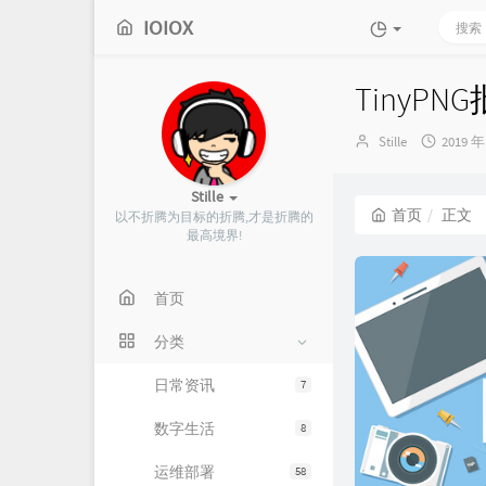
IOIOX
TinyP
博
发
Stille
2019 年
主：
布
时
Stille
间：
首页
正文
以不折腾为目标的折腾,才是折腾的
最高境界!
首页
分类
日常资讯
7
数字生活
8
运维部署
58