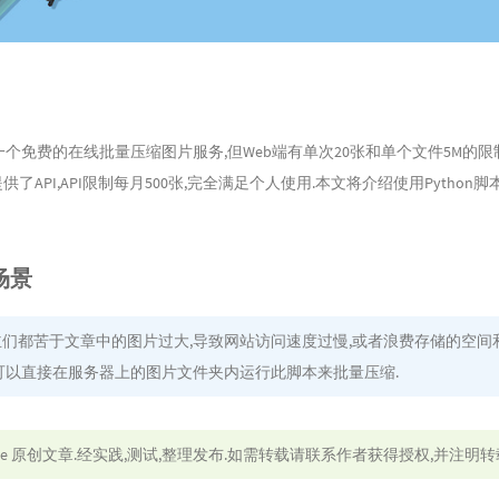
一个免费的在线批量压缩图片服务,但Web端有单次20张和单个文件5M的限
方提供了API,API限制每月500张,完全满足个人使用.本文将介绍使用Python
场景
们都苦于文章中的图片过大,导致网站访问速度过慢,或者浪费存储的空间和
可以直接在服务器上的图片文件夹内运行此脚本来批量压缩.
le
原创文章.经实践,测试,整理发布.如需转载请联系作者获得授权,并注明转