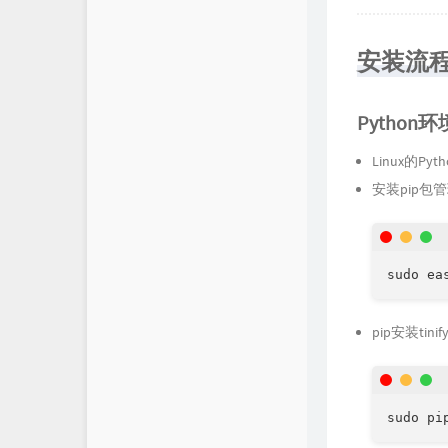
群晖官方网站
安装流
SunPma'Blog
Mark's Blog
Python环
爱好者博客
Linux的P
Boris的交易世界
安装pip包
Bboysoul's Blog
sudo ea
pip安装tinif
sudo pi