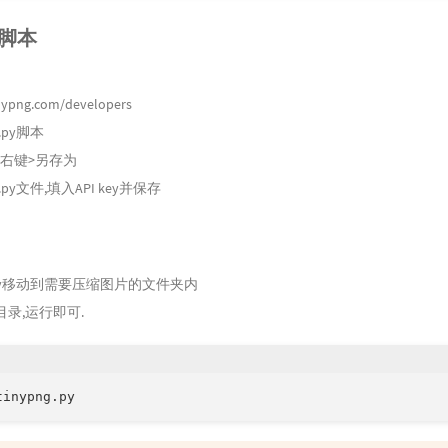
及脚本
inypng.com/developers
g.py脚本
-右键>另存为
g.py文件,填入API key并保存
ng.py移动到需要压缩图片的文件夹内
录,运行即可.
tinypng.py