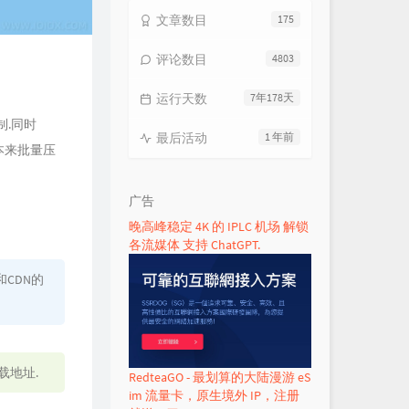
文章数目
175
评论数目
4803
运行天数
7年178天
制.同时
最后活动
1 年前
脚本来批量压
广告
晚高峰稳定 4K 的 IPLC 机场 解锁
各流媒体 支持 ChatGPT.
CDN的
载地址.
RedteaGO - 最划算的大陆漫游 eS
im 流量卡，原生境外 IP，注册