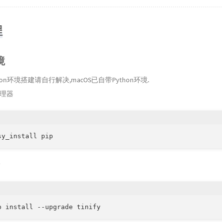
程
境
ython环境搭建请自行解决,macOS已自带Python环境.
管理器
sy_install pip
y
p install --upgrade tinify