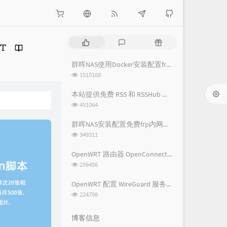
热
最
随
门
新
机
文
评
文
群晖NAS使用Docker安装配置frpc内网穿透教程
章
论
章
浏
1515168
览
次
本站提供免费 RSS 和 RSSHub 服务
数:
浏
451064
览
次
群晖NAS安装配置免费frp内网穿透教程
数:
浏
349311
览
次
OpenWRT 路由器 OpenConnect VPN 详细图文教程 - 基础配置篇
数:
浏
259456
览
次
OpenWRT 配置 WireGuard 服务端及客户端配置教程
数:
浏
224798
览
次
博客信息
数: