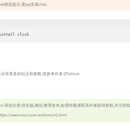
ck错误提示,需pip安装click.
install click
的脚本还有更多的玩法和参数,请参考作者
GitHub
lle
原创文章.经实践,测试,整理发布.如需转载请联系作者获得授权,并注明转
ttps://www.ioiox.com/archives/41.html