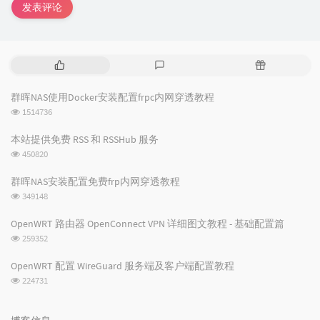
发表评论
热
最
随
门
新
机
文
评
文
群晖NAS使用Docker安装配置frpc内网穿透教程
章
论
章
浏
1514736
览
次
本站提供免费 RSS 和 RSSHub 服务
数:
浏
450820
览
次
群晖NAS安装配置免费frp内网穿透教程
数:
浏
349148
览
次
OpenWRT 路由器 OpenConnect VPN 详细图文教程 - 基础配置篇
数:
浏
259352
览
次
OpenWRT 配置 WireGuard 服务端及客户端配置教程
数:
浏
224731
览
次
数: