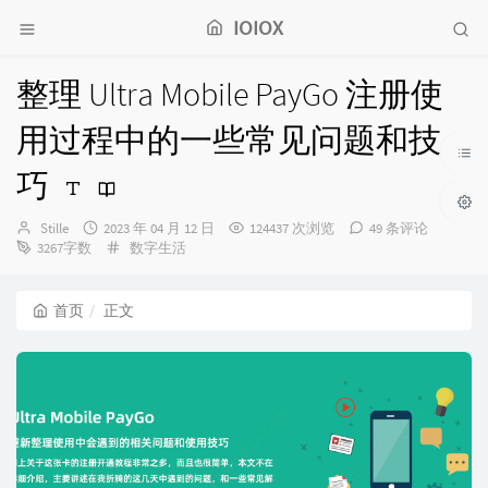
IOIOX
整理 Ultra Mobile PayGo 注册使
用过程中的一些常见问题和技
巧
博
发
Stille
2023 年 04 月 12 日
124437 次浏览
49 条评论
主：
布
分
3267字数
数字生活
时
类：
间：
首页
正文