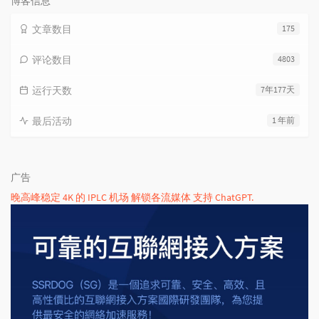
博客信息
文章数目
175
评论数目
4803
运行天数
7年177天
最后活动
1 年前
广告
晚高峰稳定 4K 的 IPLC 机场 解锁各流媒体 支持 ChatGPT.