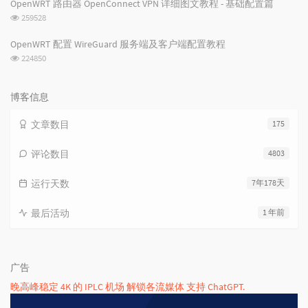
OpenWRT 路由器 OpenConnect VPN 详细图文教程 - 基础配置篇
数:
浏
259528
览
次
OpenWRT 配置 WireGuard 服务端及客户端配置教程
数:
浏
224850
览
次
数:
博客信息
文章数目
175
评论数目
4803
运行天数
7年178天
最后活动
1 年前
广告
晚高峰稳定 4K 的 IPLC 机场 解锁各流媒体 支持 ChatGPT.