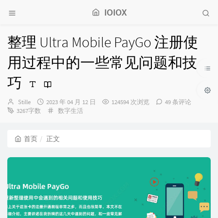
IOIOX
整理 Ultra Mobile PayGo 注册使
用过程中的一些常见问题和技
巧
博
发
Stille
2023 年 04 月 12 日
124594 次浏览
49 条评论
主：
布
分
3267字数
数字生活
时
类：
间：
首页
正文