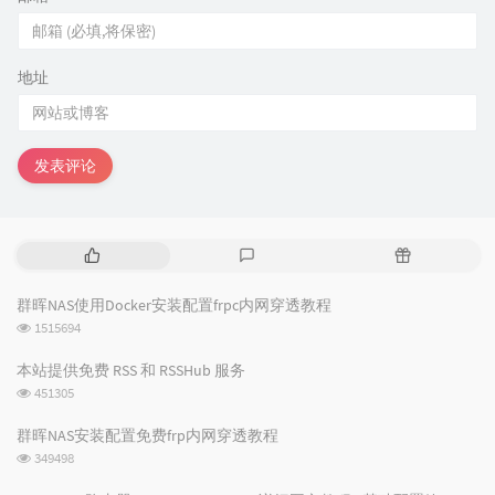
地址
发表评论
热
最
随
门
新
机
文
评
文
群晖NAS使用Docker安装配置frpc内网穿透教程
章
论
章
浏
1515694
览
次
本站提供免费 RSS 和 RSSHub 服务
数:
浏
451305
览
次
群晖NAS安装配置免费frp内网穿透教程
数:
浏
349498
览
次