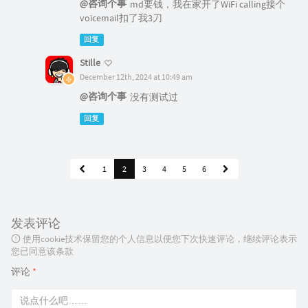
@咨询个事
md要钱，我在家开了WiFi calling接个
voicemail扣了我3刀
回复
Stille
December 12th, 2024 at 10:49 am
@咨询个事
没有测试过
回复
1
2
3
4
5
6
发表评论
使用cookie技术保留您的个人信息以便您下次快速评论，继续评论表示
您已同意该条款
评论
*