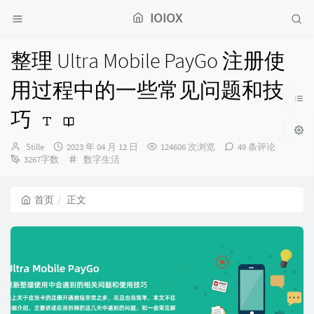
IOIOX
整理 Ultra Mobile PayGo 注册使
用过程中的一些常见问题和技
巧
博
发
Stille
2023 年 04 月 12 日
124606 次浏览
49 条评论
主：
布
分
3267字数
数字生活
时
类：
间：
首页
正文