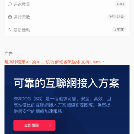
评论数目
4803
运行天数
7年178天
最后活动
1 年前
广告
晚高峰稳定 4K 的 IPLC 机场 解锁各流媒体 支持 ChatGPT.