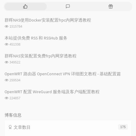
热
最
随
门
新
机
文
评
文
群晖NAS使用Docker安装配置frpc内网穿透教程
章
论
章
浏
1515784
览
次
本站提供免费 RSS 和 RSSHub 服务
数:
浏
451338
览
次
群晖NAS安装配置免费frp内网穿透教程
数:
浏
349522
览
次
OpenWRT 路由器 OpenConnect VPN 详细图文教程 - 基础配置篇
数:
浏
259534
览
次
OpenWRT 配置 WireGuard 服务端及客户端配置教程
数:
浏
224857
览
次
数:
博客信息
文章数目
175