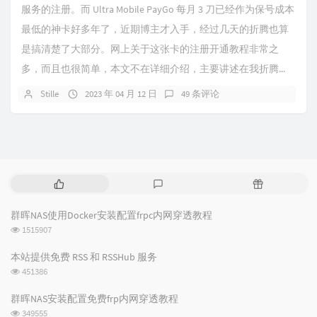
服务的注册。而 Ultra Mobile PayGo 每月 3 刀已经作为保号成本
最低的神卡好多年了，近期博主才入手，经过几天的折腾也算
是搞清楚了大部分。网上关于这张卡的注册开通教程非常之
多，而且也很简单，本文不在详细介绍，主要讲述在我折腾...
Stille
2023 年 04 月 12 日
49 条评论
热
最
随
门
新
机
文
评
文
群晖NAS使用Docker安装配置frpc内网穿透教程
章
论
章
浏
1515907
览
次
本站提供免费 RSS 和 RSSHub 服务
数:
浏
451386
览
次
群晖NAS安装配置免费frp内网穿透教程
数:
浏
349555