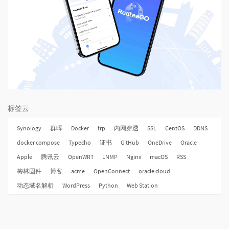
标签云
Synology
群晖
Docker
frp
内网穿透
SSL
CentOS
DDNS
docker compose
Typecho
证书
GitHub
OneDrive
Oracle
Apple
腾讯云
OpenWRT
LNMP
Nginx
macOS
RSS
梅林固件
博客
acme
OpenConnect
oracle cloud
动态域名解析
WordPress
Python
Web Station