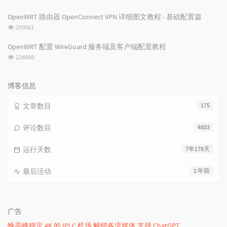
览
次
OpenWRT 路由器 OpenConnect VPN 详细图文教程 - 基础配置篇
数:
浏
259561
览
次
OpenWRT 配置 WireGuard 服务端及客户端配置教程
数:
浏
224869
览
次
数:
博客信息
文章数目
175
评论数目
4803
运行天数
7年178天
最后活动
1 年前
广告
晚高峰稳定 4K 的 IPLC 机场 解锁各流媒体 支持 ChatGPT.