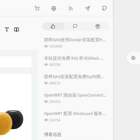
热
最
随
门
新
机
文
评
文
群晖NAS使用Docker安装配置frpc内网穿透教程
章
论
章
浏
1514655
览
次
本站提供免费 RSS 和 RSSHub 服务
数:
浏
450766
览
次
群晖NAS安装配置免费frp内网穿透教程
数:
浏
349115
览
次
OpenWRT 路由器 OpenConnect VPN 详细图文教程 - 基础配置篇
数:
浏
259332
览
次
OpenWRT 配置 WireGuard 服务端及客户端配置教程
数:
浏
224714
览
次
博客信息
数: