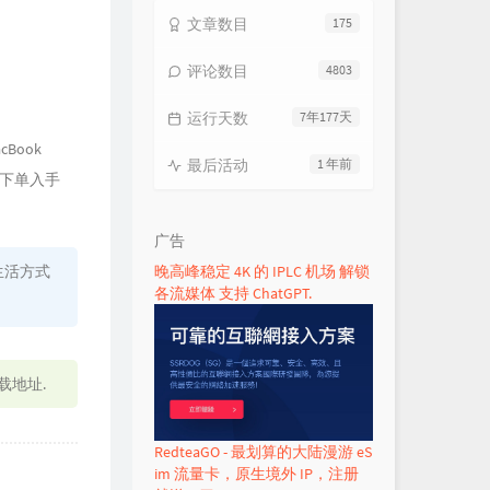
文章数目
175
评论数目
4803
运行天数
7年177天
Book
最后活动
1 年前
是下单入手
广告
生活方式
晚高峰稳定 4K 的 IPLC 机场 解锁
各流媒体 支持 ChatGPT.
。
载地址.
RedteaGO - 最划算的大陆漫游 eS
im 流量卡，原生境外 IP，注册