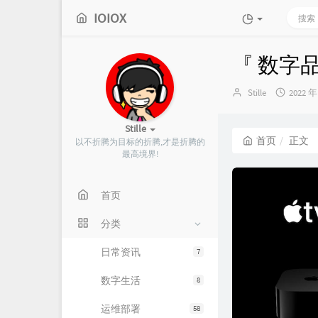
IOIOX
『 数字品质生
博
发
Stille
2022 年
主：
布
时
Stille
间：
首页
正文
以不折腾为目标的折腾,才是折腾的
最高境界!
首页
分类
日常资讯
7
数字生活
8
运维部署
58