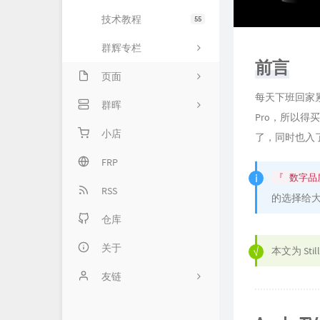
技术教程
55
群辉专栏
前言
页面
每天下班回家累了
留言板
群晖
Pro，所以得买
归档库
专栏首页
小店
了，同时也入了第
关于我
基础服务
FRP
『 数字品
网络服务
RSS
的选择给
套件服务
仓库
高级服务
关于
本文为
Stil
友链
Typecho官方网站