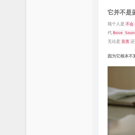
它并不是
我个人是
不会
代
Bose Soun
无论是
还
音质
因为它根本不算是