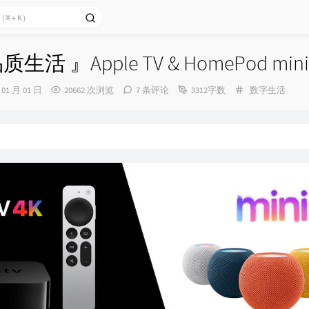
活 』Apple TV & HomePod mini
分
 01 月 01 日
20662 次浏览
7 条评论
3312字数
数字生活
类：