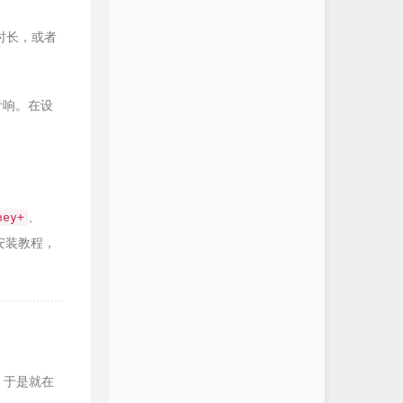
机时长，或者
有音响。在设
、
ney+
的安装教程，
写，于是就在