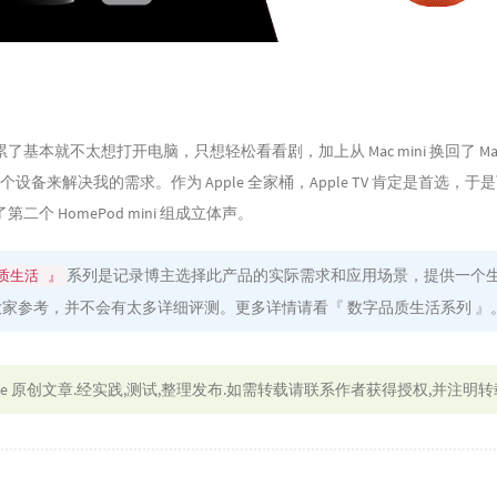
基本就不太想打开电脑，只想轻松看看剧，加上从 Mac mini 换回了 Mac
个设备来解决我的需求。作为 Apple 全家桶，Apple TV 肯定是首选，于
二个 HomePod mini 组成立体声。
系列是记录博主选择此产品的实际需求和应用场景，提供一个
质生活 』
大家参考，并不会有太多详细评测。更多详情请看
『 数字品质生活系列 』
le
原创文章.经实践,测试,整理发布.如需转载请联系作者获得授权,并注明转