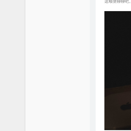
这顺便聊聊吧