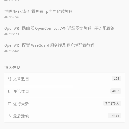
450377
览
次
群晖NAS安装配置免费frp内网穿透教程
数:
浏
348798
览
次
OpenWRT 路由器 OpenConnect VPN 详细图文教程 - 基础配置篇
数:
浏
259111
览
次
OpenWRT 配置 WireGuard 服务端及客户端配置教程
数:
浏
224494
览
次
数:
博客信息
文章数目
175
评论数目
4803
运行天数
7年175天
最后活动
1 年前