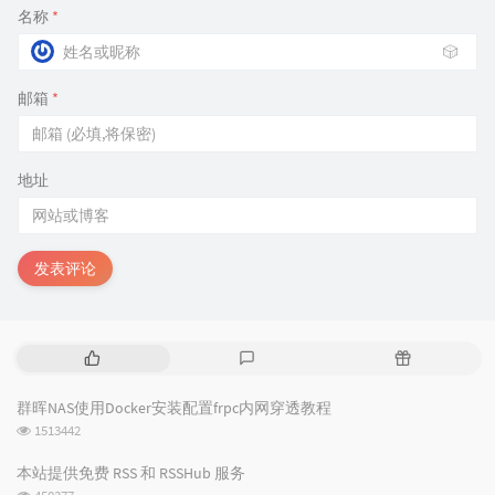
名称
*
🎲
邮箱
*
地址
发表评论
热
最
随
门
新
机
文
评
文
群晖NAS使用Docker安装配置frpc内网穿透教程
章
论
章
浏
1513442
览
次
本站提供免费 RSS 和 RSSHub 服务
数:
浏