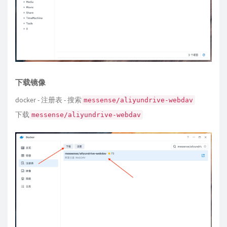
下载镜像
docker - 注册表 - 搜索
messense/aliyundrive-webdav
下载
messense/aliyundrive-webdav