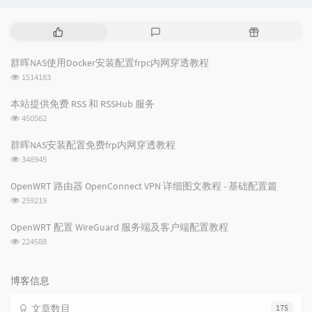
热
最
随
门
新
机
文
评
文
群晖NAS使用Docker安装配置frpc内网穿透教程
章
论
章
浏
1514183
览
次
本站提供免费 RSS 和 RSSHub 服务
数:
浏
450562
览
次
群晖NAS安装配置免费frp内网穿透教程
数:
浏
348945
览
次
OpenWRT 路由器 OpenConnect VPN 详细图文教程 - 基础配置篇
数:
浏
259219
览
次
OpenWRT 配置 WireGuard 服务端及客户端配置教程
数:
浏
224588
览
次
数:
博客信息
文章数目
175