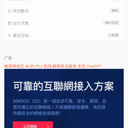
评论数目
4803
运行天数
7年176天
最后活动
1 年前
广告
晚高峰稳定 4K 的 IPLC 机场 解锁各流媒体 支持 ChatGPT.