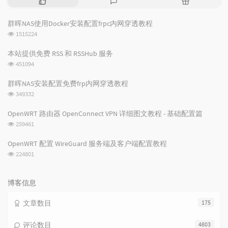
门
新
机
文
评
文
群晖NAS使用Docker安装配置frpc内网穿透教程
章
论
章
浏
1515224
览
次
本站提供免费 RSS 和 RSSHub 服务
数:
浏
451094
览
次
群晖NAS安装配置免费frp内网穿透教程
数:
浏
349332
览
次
OpenWRT 路由器 OpenConnect VPN 详细图文教程 - 基础配置篇
数:
浏
259461
览
次
OpenWRT 配置 WireGuard 服务端及客户端配置教程
数:
浏
224801
览
次
数:
博客信息
文章数目
175
评论数目
4803