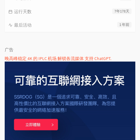
运行天数
7年178天
最后活动
1 年前
广告
晚高峰稳定 4K 的 IPLC 机场 解锁各流媒体 支持 ChatGPT.