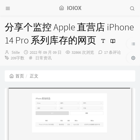
IOIOX
分享个监控 Apple 直营店 iPhone
14 Pro 系列库存的网页
博
发
Stille
2022 年 09 月 09 日
32866 次浏览
17 条评论
主：
布
分
209字数
日常资讯
时
类：
间：
首页
正文