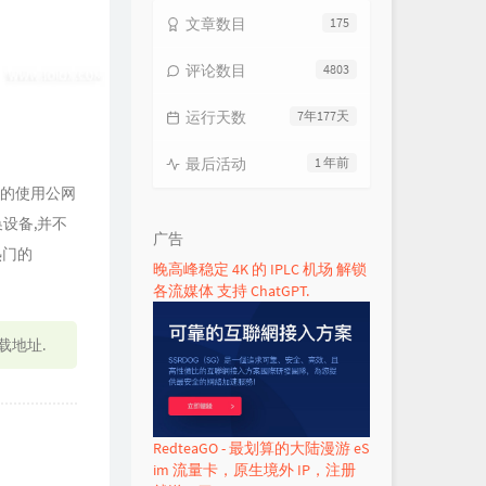
文章数目
175
评论数目
4803
运行天数
7年177天
最后活动
1 年前
便的使用公网
设备,并不
广告
热门的
晚高峰稳定 4K 的 IPLC 机场 解锁
各流媒体 支持 ChatGPT.
载地址.
RedteaGO - 最划算的大陆漫游 eS
im 流量卡，原生境外 IP，注册