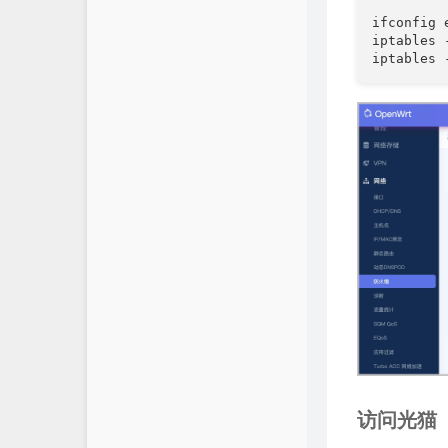
ifconfig 
iptables 
iptables 
访问光猫