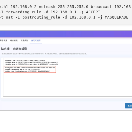
eth1 192.168.0.2 netmask 255.255.255.0 broadcast 192.168.
-I forwarding_rule -d 192.168.0.1 -j ACCEPT

-t nat -I postrouting_rule -d 192.168.0.1 -j MASQUERADE