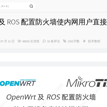
rt 及 ROS 配置防火墙使内网用户直
分
 07 月 11 日
48026 次浏览
16 条评论
2261字数
技术教程
类：