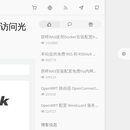
接访问光
热
最
随
门
新
机
文
评
文
群晖NAS使用Docker安装配置frpc内网穿透教程
章
论
章
浏
1514683
览
次
本站提供免费 RSS 和 RSSHub 服务
数:
浏
450779
览
次
群晖NAS安装配置免费frp内网穿透教程
数:
浏
349124
览
次
OpenWRT 路由器 OpenConnect VPN 详细图文教程 - 基础配置篇
数:
浏
259338
览
次
OpenWRT 配置 WireGuard 服务端及客户端配置教程
数:
浏
224717
览
次
博客信息
数: