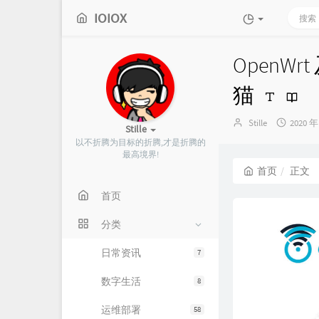
IOIOX
OpenW
猫
博
发
Stille
2020 年
Stille
主：
布
以不折腾为目标的折腾,才是折腾的
时
最高境界!
间：
首页
正文
首页
分类
日常资讯
7
数字生活
8
运维部署
58