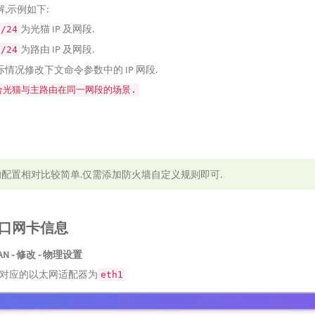
,示例如下:
为光猫 IP 及网段.
1/24
为路由 IP 及网段.
1/24
情况修改下文命令参数中的 IP 网段.
合光猫与主路由在同一网段的场景.
rt 的配置相对比较简单.仅需添加防火墙自定义规则即可.
N 口网卡信息
WAN - 修改 - 物理设置
 口对应的以太网适配器为
eth1