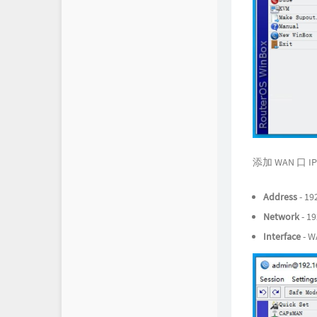
添加 WAN 口 
Address
- 19
Network
- 19
Interface
- W