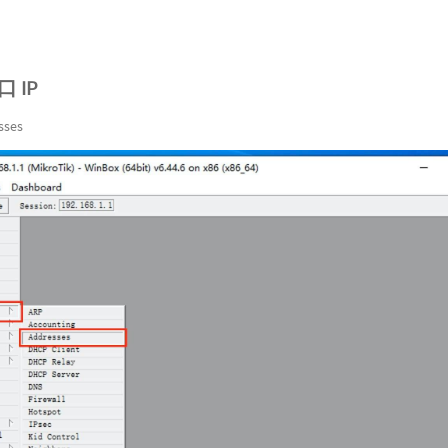
口 IP
sses