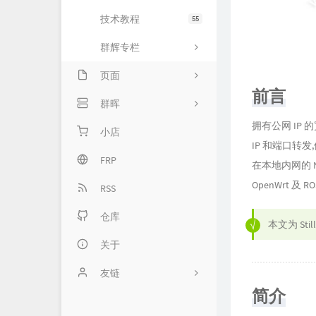
技术教程
55
群辉专栏
页面
前言
留言板
群晖
拥有公网 IP
归档库
专栏首页
小店
IP 和端口转
关于我
基础服务
FRP
在本地内网的 
OpenWrt
网络服务
RSS
套件服务
仓库
本文为
Stil
高级服务
关于
友链
简介
Typecho官方网站