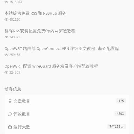
浏
1515253
览
次
本站提供免费 RSS 和 RSSHub 服务
数:
浏
451120
览
次
群晖NAS安装配置免费frp内网穿透教程
数:
浏
349371
览
次
OpenWRT 路由器 OpenConnect VPN 详细图文教程 - 基础配置篇
数:
浏
259468
览
次
OpenWRT 配置 WireGuard 服务端及客户端配置教程
数:
浏
224805
览
次
数:
博客信息
文章数目
175
评论数目
4803
运行天数
7年178天