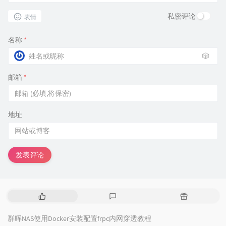
私密评论
表情
名称
*
🎲
邮箱
*
地址
发表评论
热
最
随
门
新
机
文
评
文
群晖NAS使用Docker安装配置frpc内网穿透教程
章
论
章