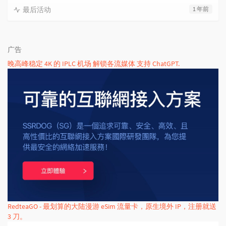
最后活动
1 年前
广告
晚高峰稳定 4K 的 IPLC 机场 解锁各流媒体 支持 ChatGPT.
RedteaGO - 最划算的大陆漫游 eSim 流量卡，原生境外 IP，注册就送
3 刀。