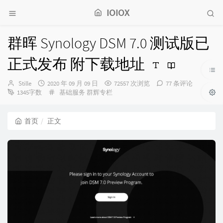
IOIOX
群晖 Synology DSM 7.0 测试版已
正式发布 附下载地址
博
发
Stille
2020 年 09 月 09 日
72557 次浏览
77 条评论
主：
布
分
1345字数
基础服务
群辉专栏
时
类：
间：
首页
正文