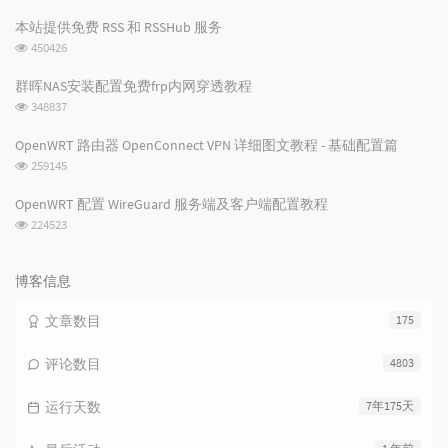
览
次
本站提供免费 RSS 和 RSSHub 服务
数:
浏
450426
览
次
群晖NAS安装配置免费frp内网穿透教程
数:
浏
348837
览
次
OpenWRT 路由器 OpenConnect VPN 详细图文教程 - 基础配置篇
数:
浏
259145
览
次
OpenWRT 配置 WireGuard 服务端及客户端配置教程
数:
浏
224523
览
次
数:
博客信息
文章数目
175
评论数目
4803
运行天数
7年175天