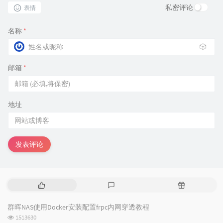
私密评论
表情
名称
*
🎲
邮箱
*
地址
发表评论
热
最
随
门
新
机
文
评
文
群晖NAS使用Docker安装配置frpc内网穿透教程
章
论
章
浏
1513630