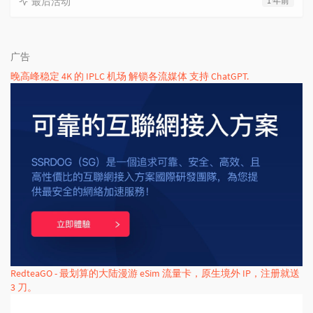
最后活动
1 年前
广告
晚高峰稳定 4K 的 IPLC 机场 解锁各流媒体 支持 ChatGPT.
RedteaGO - 最划算的大陆漫游 eSim 流量卡，原生境外 IP，注册就送
3 刀。