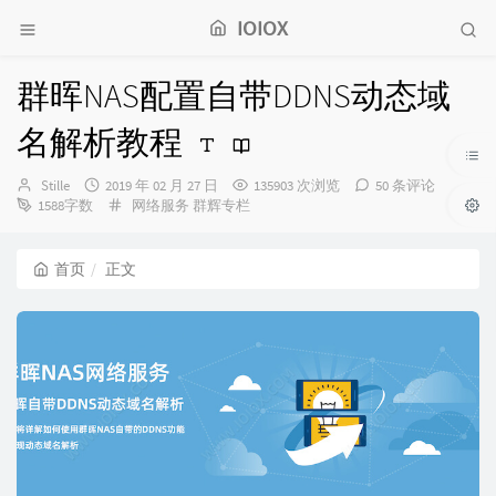
IOIOX
群晖NAS配置自带DDNS动态域
名解析教程
博
发
Stille
2019 年 02 月 27 日
135903 次浏览
50 条评论
主：
布
分
1588字数
网络服务
群辉专栏
时
类：
间：
首页
正文