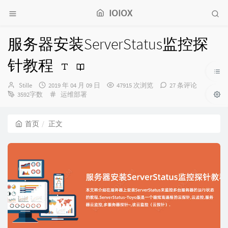
IOIOX
服务器安装ServerStatus监控探
针教程
博
发
Stille
2019 年 04 月 09 日
47915 次浏览
27 条评论
主：
布
分
3592字数
运维部署
时
类：
间：
首页
正文