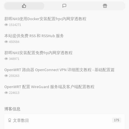
热
最
随
门
新
机
文
评
文
群晖NAS使用Docker安装配置frpc内网穿透教程
章
论
章
浏
1514271
览
次
本站提供免费 RSS 和 RSSHub 服务
数:
浏
450584
览
次
群晖NAS安装配置免费frp内网穿透教程
数:
浏
348971
览
次
OpenWRT 路由器 OpenConnect VPN 详细图文教程 - 基础配置篇
数:
浏
259263
览
次
OpenWRT 配置 WireGuard 服务端及客户端配置教程
数:
浏
224613
览
次
数:
博客信息
文章数目
175