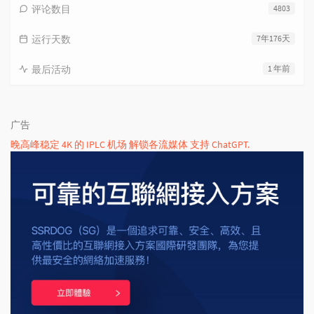
评论数目
4803
运行天数
7年176天
最后活动
1 年前
广告
晚高峰稳定 4K 的 IPLC 机场 解锁各流媒体 支持 ChatGPT.