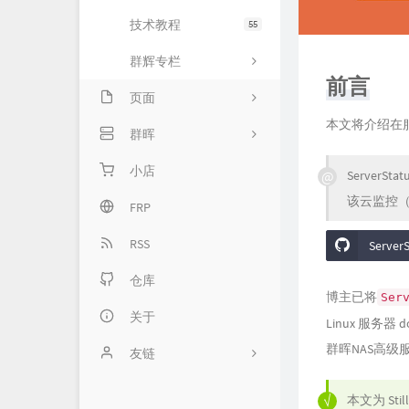
技术教程
55
群辉专栏
前言
页面
本文将介绍在服
留言板
群晖
归档库
专栏首页
小店
Server
该云监控
关于我
基础服务
FRP
网络服务
RSS
Serve
套件服务
仓库
博主已将
Ser
高级服务
关于
Linux 服务器 
群晖NAS高级服务 
友链
Typecho官方网站
本文为
Stil