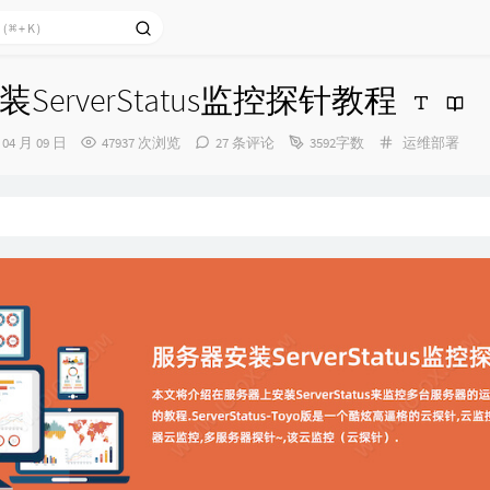
ServerStatus监控探针教程
分
 04 月 09 日
47937 次浏览
27 条评论
3592字数
运维部署
类：