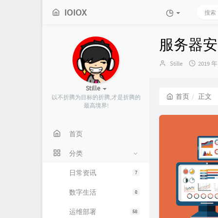
IOIOX
服务器安装
博
发
Stille
2019 年
主：
布
时
Stille
间：
首页
正文
以不折腾为目标的折腾,才是折腾的
最高境界!
首页
分类
日常资讯
7
数字生活
8
运维部署
58