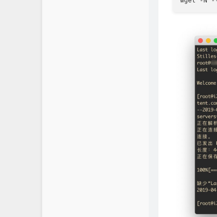
wget -N -