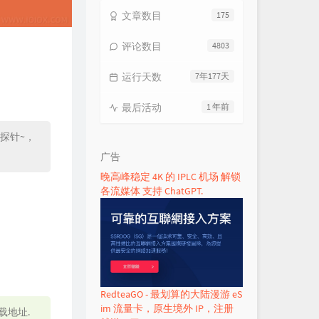
文章数目
175
评论数目
4803
运行天数
7年177天
最后活动
1 年前
器探针~，
广告
晚高峰稳定 4K 的 IPLC 机场 解锁
各流媒体 支持 ChatGPT.
RedteaGO - 最划算的大陆漫游 eS
im 流量卡，原生境外 IP，注册
载地址.