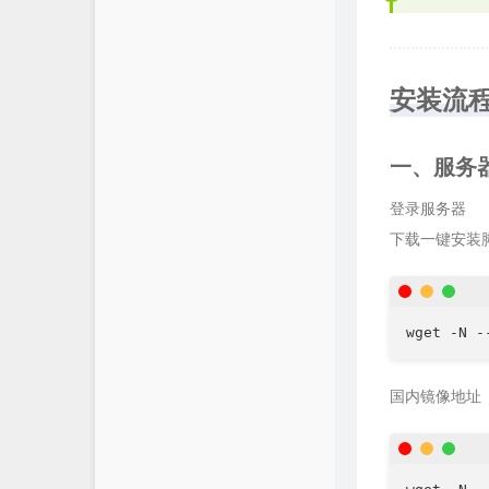
群晖官方网站
SunPma'Blog
安装流
Mark's Blog
爱好者博客
一、服务
Boris的交易世界
登录服务器
Bboysoul's Blog
下载一键安装
wget -N -
国内镜像地址