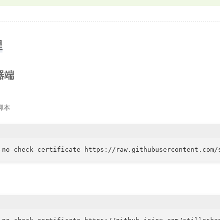
程
器端
脚本
-no-check-certificate https://raw.githubusercontent.com/