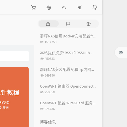
热
最
随
门
新
机
文
评
文
群晖NAS使用Docker安装配置frpc内网穿透教程
章
论
章
浏
1514758
览
次
本站提供免费 RSS 和 RSSHub 服务
数:
浏
450833
览
次
群晖NAS安装配置免费frp内网穿透教程
数:
浏
349156
览
次
OpenWRT 路由器 OpenConnect VPN 详细图文教程 - 基础配置篇
数:
浏
259358
览
次
OpenWRT 配置 WireGuard 服务端及客户端配置教程
数:
浏
224736
览
次
博客信息
数: