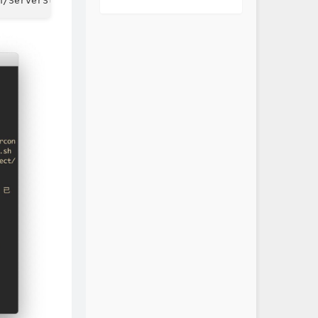
n/ServerStatus/raw/branch/master/status.sh && chmod +x s