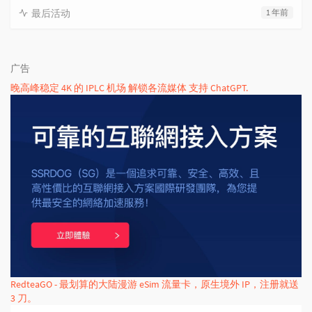
最后活动
1 年前
广告
晚高峰稳定 4K 的 IPLC 机场 解锁各流媒体 支持 ChatGPT.
RedteaGO - 最划算的大陆漫游 eSim 流量卡，原生境外 IP，注册就送
3 刀。