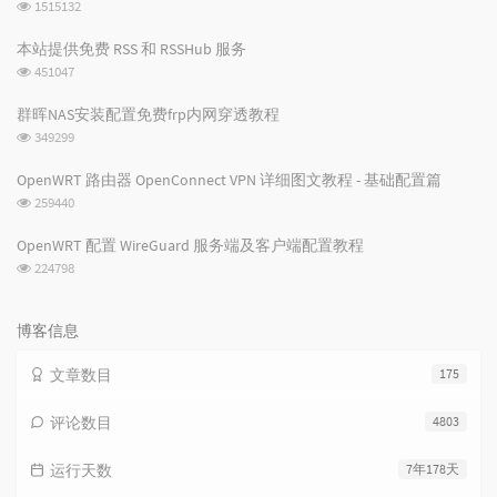
浏
1515132
览
次
本站提供免费 RSS 和 RSSHub 服务
数:
浏
451047
览
次
群晖NAS安装配置免费frp内网穿透教程
数:
浏
349299
览
次
OpenWRT 路由器 OpenConnect VPN 详细图文教程 - 基础配置篇
数:
浏
259440
览
次
OpenWRT 配置 WireGuard 服务端及客户端配置教程
数:
浏
224798
览
次
数:
博客信息
文章数目
175
评论数目
4803
运行天数
7年178天