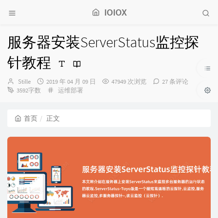
IOIOX
服务器安装ServerStatus监控探
针教程
博
发
Stille
2019 年 04 月 09 日
47949 次浏览
27 条评论
主：
布
分
3592字数
运维部署
时
类：
间：
首页
正文