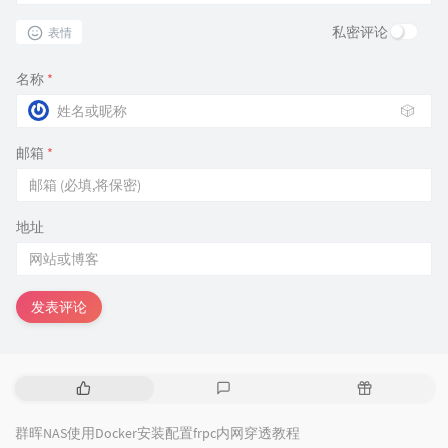
私密评论
表情
名称
*
🎲
邮箱
*
地址
发表评论
热
最
随
门
新
机
文
评
文
群晖NAS使用Docker安装配置frpc内网穿透教程
章
论
章