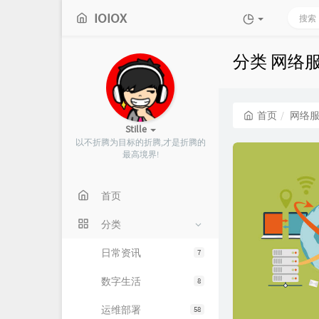
IOIOX
分类 网络
首页
网络
Stille
以不折腾为目标的折腾,才是折腾的
最高境界!
首页
分类
日常资讯
7
数字生活
8
运维部署
58