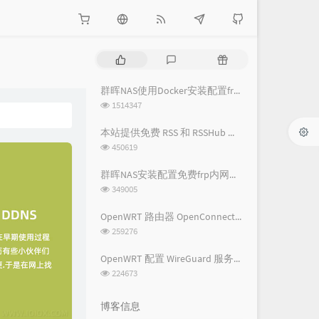
热
最
随
门
新
机
文
评
文
群晖NAS使用Docker安装配置frpc内网穿透教程
章
论
章
浏
1514347
览
次
本站提供免费 RSS 和 RSSHub 服务
数:
浏
450619
览
次
群晖NAS安装配置免费frp内网穿透教程
数:
浏
349005
览
次
OpenWRT 路由器 OpenConnect VPN 详细图文教程 - 基础配置篇
数:
浏
259276
览
次
OpenWRT 配置 WireGuard 服务端及客户端配置教程
数:
浏
224673
览
次
博客信息
数: