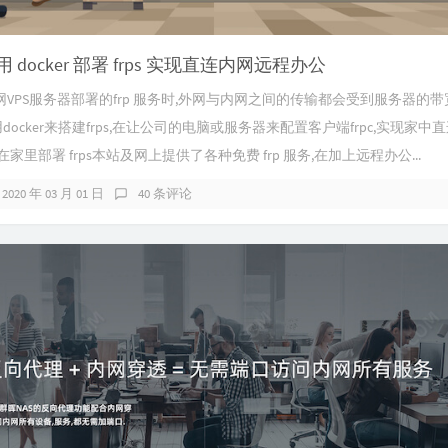
 docker 部署 frps 实现直连内网远程办公
VPS服务器部署的frp 服务时,外网与内网之间的传输都会受到服务器的带
docker来搭建frps,在让公司的电脑或服务器来配置客户端frpc,实现家
家里部署 frps本站及网上提供了各种免费 frp 服务,在加上远程办公...
2020 年 03 月 01 日
40 条评论