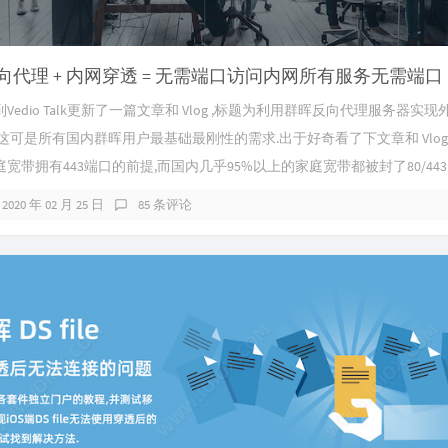
反向代理 + 内网穿透 = 无需端口访问内网所有服务无需端口
edio Talk更新了一篇文章和 Vlog ,标题为利用群晖反向代理服务器实
这可是所有国内群晖用户最基础最刚性的需求.出于好奇看了下文章和 Vlog
宽带拥有443端口的前提,而国内几乎95%以上的家庭宽带都被封了80/443..
2020 年 02 月 25 日
85 条评论