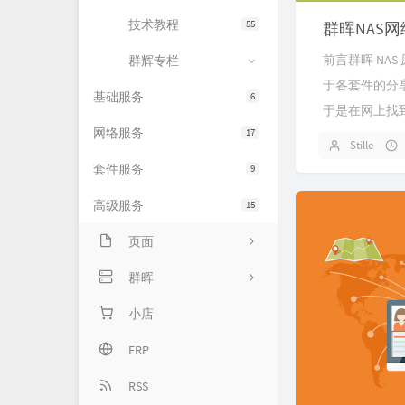
技术教程
55
群晖NAS网络
前言群晖 NAS
群辉专栏
于各套件的分
基础服务
6
于是在网上找到
网络服务
17
Stille
套件服务
9
高级服务
15
页面
留言板
群晖
归档库
专栏首页
小店
关于我
基础服务
FRP
网络服务
RSS