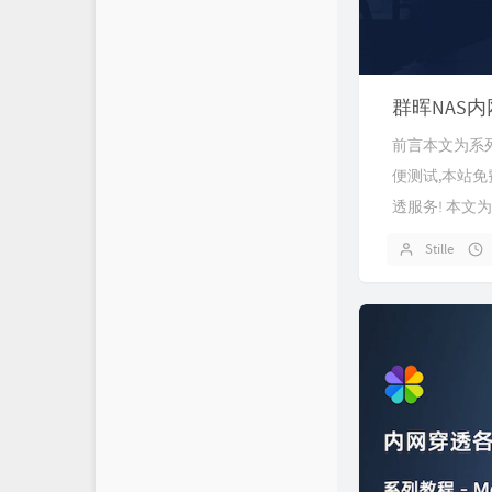
群晖NAS内
前言本文为系列
便测试,本站免
透服务! 本文为
Stille