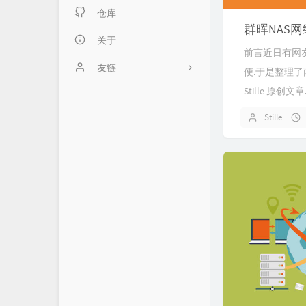
套件服务
仓库
群晖NAS网络
高级服务
关于
前言近日有网友向
友链
便.于是整理了两
Stille 原
Typecho官方网站
Stille
群晖官方网站
SunPma'Blog
Mark's Blog
爱好者博客
Boris的交易世界
Bboysoul's Blog