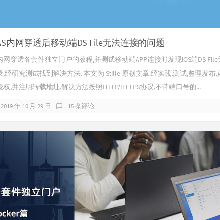
S内网穿透后移动端DS File无法连接的问题
网穿透各套件独立门户的教程,并测试移动端APP连接时发现iOS端DS Fil
经研究测试找到解决方法. 本文为 Stille 原创文章.经实践,测试,整理发布
,并注明转载地址.解决方法按照HTTP/HTTPS协议,不带端口号的...
2019 年 10 月 29 日
15 条评论