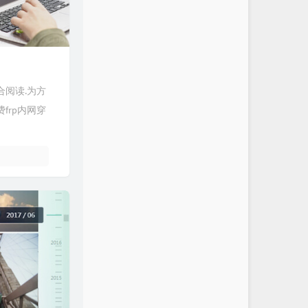
合阅读.为方
frp内网穿