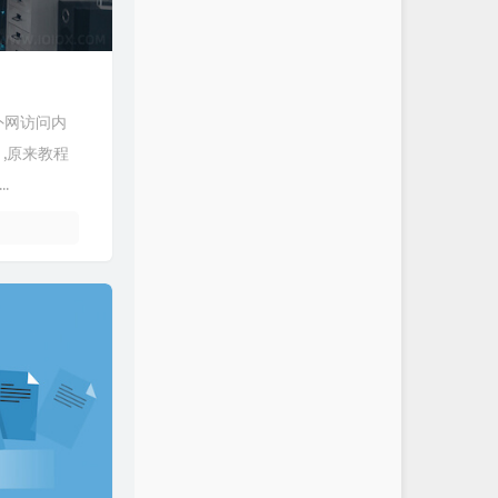
现外网访问内
 ,原来教程
.