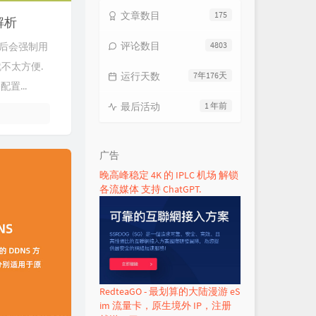
文章数目
175
解析
评论数目
4803
完成后会强制用
不太方便.
运行天数
7年176天
置...
最后活动
1 年前
广告
晚高峰稳定 4K 的 IPLC 机场 解锁
各流媒体 支持 ChatGPT.
RedteaGO - 最划算的大陆漫游 eS
im 流量卡，原生境外 IP，注册