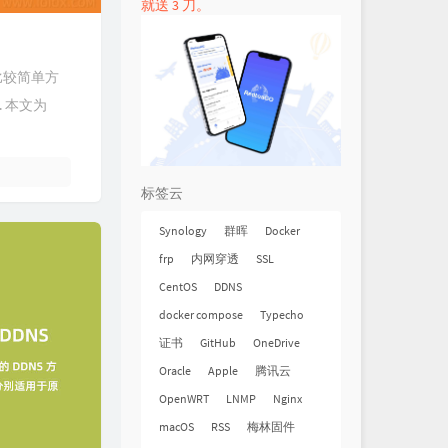
就送 3 刀。
实比较简单方
. 本文为
标签云
Synology
群晖
Docker
frp
内网穿透
SSL
CentOS
DDNS
docker compose
Typecho
证书
GitHub
OneDrive
Oracle
Apple
腾讯云
OpenWRT
LNMP
Nginx
macOS
RSS
梅林固件