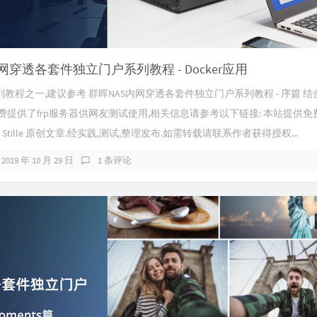
网穿透各套件独立门户系列教程 - Docker应用
教程之一,建议参考 群晖NAS内网穿透各套件独立门户系列教程 - 序篇 结
费提供了frp服务器供网友测试使用,相关信息请参考以下链接: 本站提供免费
 Stille 原创文章.经实践,测试,整理发布.如需转载请联系作者获得授权...
2019 年 10 月 29 日
1 条评论