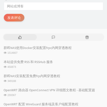
发表评论
热
最
随
门
新
机
文
评
文
群晖NAS使用Docker安装配置frpc内网穿透教程
章
论
章
浏
1514807
览
次
本站提供免费 RSS 和 RSSHub 服务
数:
浏
450873
览
次
群晖NAS安装配置免费frp内网穿透教程
数:
浏
349188
览
次
OpenWRT 路由器 OpenConnect VPN 详细图文教程 - 基础配置篇
数:
浏
259367
览
次
OpenWRT 配置 WireGuard 服务端及客户端配置教程