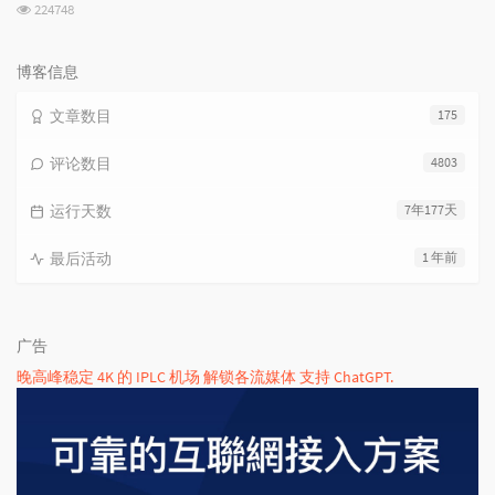
数:
浏
224748
览
次
数:
博客信息
文章数目
175
评论数目
4803
运行天数
7年177天
最后活动
1 年前
广告
晚高峰稳定 4K 的 IPLC 机场 解锁各流媒体 支持 ChatGPT.