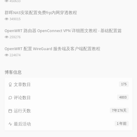
450633
览
次
群晖NAS安装配置免费frp内网穿透教程
数:
浏
349015
览
次
OpenWRT 路由器 OpenConnect VPN 详细图文教程 - 基础配置篇
数:
浏
259276
览
次
OpenWRT 配置 WireGuard 服务端及客户端配置教程
数:
浏
224674
览
次
数:
博客信息
文章数目
175
评论数目
4803
运行天数
7年176天
最后活动
1 年前