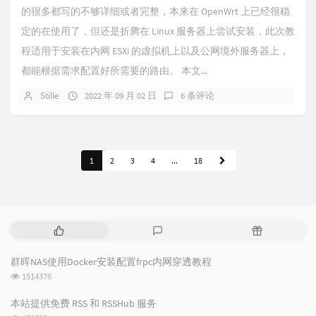
的很多都写的不够详细或者完整，本来在 OpenWrt 上已经很稳
定的在使用了，但还是折腾在 Linux 服务器上尝试安装，此次教
程适用于安装在内网 ESXi 的虚拟机上以及公网境外服务器上，
都能根据需求配置好所需要的路由。 本文...
Stille
2022 年 09 月 02 日
6 条评论
1
2
3
4
...
18
热
最
随
门
新
机
文
评
文
群晖NAS使用Docker安装配置frpc内网穿透教程
章
论
章
浏
1514376
览
次
本站提供免费 RSS 和 RSSHub 服务
数:
浏