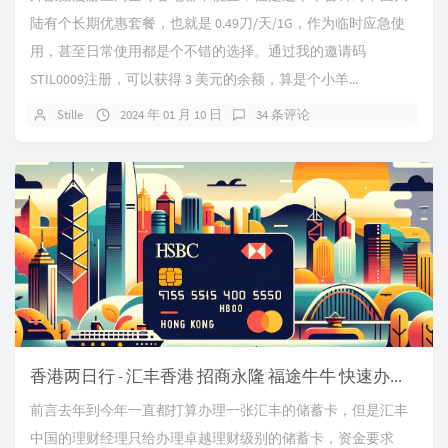
陆有个长期优惠套餐，也就是 0.49刀/天/1G，作为临时应急使
用，甚至日常使用都是个不错的选择。通过我的邀请码
STIL0009注册，可以获得 3 美元的余额，算是个小羊...
Stille
2024 年 01 月 10 日
34 条评论
香港两日行 - 汇丰香港 招商永隆 福途牛牛 快速办卡经验分享
前言去年到今年一直都打算办理一张汇丰的储蓄卡，但是汇丰
中国的理财经理只给办理卓越理财级别的储蓄卡，资金要求