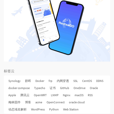
标签云
Synology
群晖
Docker
frp
内网穿透
SSL
CentOS
DDNS
docker compose
Typecho
证书
GitHub
OneDrive
Oracle
Apple
腾讯云
OpenWRT
LNMP
Nginx
macOS
RSS
梅林固件
博客
acme
OpenConnect
oracle cloud
动态域名解析
WordPress
Python
Web Station