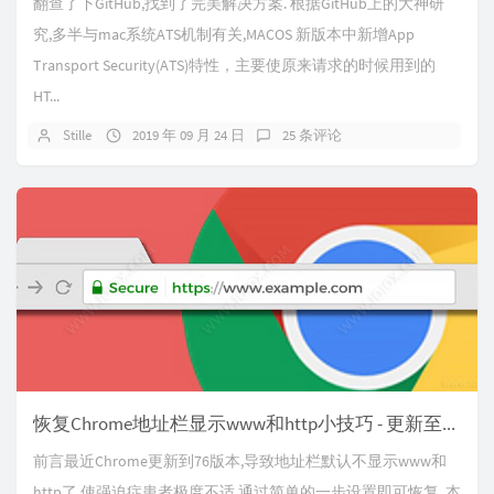
翻查了下GitHub,找到了完美解决方案. 根据GitHub上的大神研
究,多半与mac系统ATS机制有关,MACOS 新版本中新增App
Transport Security(ATS)特性，主要使原来请求的时候用到的
HT...
Stille
2019 年 09 月 24 日
25 条评论
恢复Chrome地址栏显示www和http小技巧 - 更新至79版
前言最近Chrome更新到76版本,导致地址栏默认不显示www和
http了,使强迫症患者极度不适.通过简单的一步设置即可恢复. 本