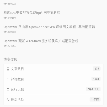
数:
浏
450929
览
次
群晖NAS安装配置免费frp内网穿透教程
数:
浏
349197
览
次
OpenWRT 路由器 OpenConnect VPN 详细图文教程 - 基础配置篇
数:
浏
259384
览
次
OpenWRT 配置 WireGuard 服务端及客户端配置教程
数:
浏
224756
览
次
数:
博客信息
文章数目
175
评论数目
4803
运行天数
7年177天
最后活动
1 年前