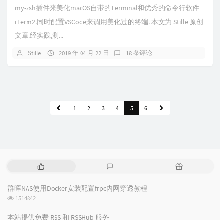
my-zsh插件来美化macOS自带的Terminal和优秀的命令行软件
iTerm2.同时配置VSCode来调用美化过的终端. 本文为 Stille 原创
文章.经实践,测...
Stille
2019 年 04 月 22 日
18 条评论
1
2
3
4
5
6
热
最
随
门
新
机
文
评
文
群晖NAS使用Docker安装配置frpc内网穿透教程
章
论
章
浏
1514842
览
次
本站提供免费 RSS 和 RSSHub 服务