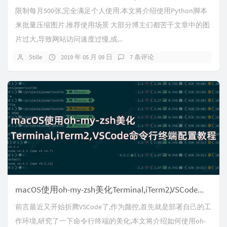
限制每月500张,完全满足个人使用.本文将介绍使用Python脚本
来批量压缩图片.推荐使用场景 大部分博主们都苦于文章中的图
片过大,导致网站访问速度过慢,或...
Stille
2019 年 05 月 09 日
7 条评论
macOS使用oh-my-zsh美化Terminal,iTerm2,VSCode命令行终端配置教程
前言最近又开始折腾VSCode了,作为颜控,首先就是部署自己的工
作环境,研究了一下命令行终端的美化,本文将介绍如何使用oh-