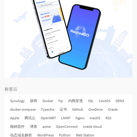
标签云
Synology
群晖
Docker
frp
内网穿透
SSL
CentOS
DDNS
docker compose
Typecho
证书
GitHub
OneDrive
Oracle
Apple
腾讯云
OpenWRT
LNMP
Nginx
macOS
RSS
梅林固件
博客
acme
OpenConnect
oracle cloud
动态域名解析
WordPress
Python
Web Station