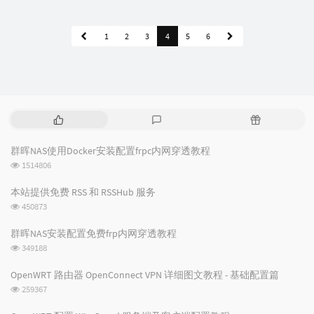
1
2
3
4
5
6
热
最
随
门
新
机
文
评
文
群晖NAS使用Docker安装配置frpc内网穿透教程
章
论
章
浏
1514806
览
次
本站提供免费 RSS 和 RSSHub 服务
数:
浏
450873
览
次
群晖NAS安装配置免费frp内网穿透教程
数:
浏
349188
览
次
OpenWRT 路由器 OpenConnect VPN 详细图文教程 - 基础配置篇
数:
浏
259367
览
次