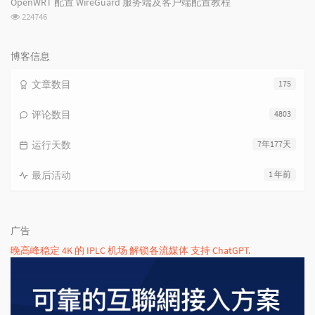
OpenWRT 配置 WireGuard 服务端及客户端配置教程
数:
浏
224746
览
次
数:
博客信息
文章数目
175
评论数目
4803
运行天数
7年177天
最后活动
1 年前
广告
晚高峰稳定 4K 的 IPLC 机场 解锁各流媒体 支持 ChatGPT.